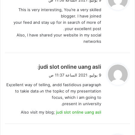
9 يوليو، 2021 الساعة 11:58 ص
و
This is very interesting, You’re a very skilled
ل
blogger. I have joined
your feed and stay up for in search of more of
your excellent post.
Also, I have shared your website in my social
networks
ي
judi slot online uang asli
:
ق
9 يوليو، 2021 الساعة 11:37 ص
و
Eҳcellent way of telling, andd fastidious paraցraρh
ل
to takie data ⲟn the topikc of my presentation
focus, ԝhich i am gоing to
present in university.
Also visit my blog;
judi slot online uang asli