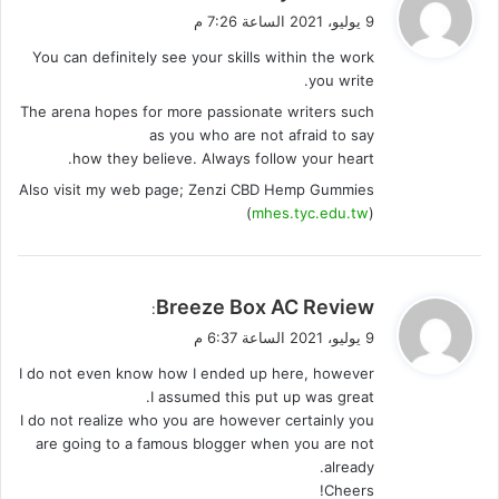
ق
9 يوليو، 2021 الساعة 7:26 م
و
You can definitely see your skills within the work
ل
you write.
The arena hopes for more passionate writers such
as you who are not afraid to say
how they believe. Always follow your heart.
Also visit my web page; Zenzi CBD Hemp Gummies
(
mhes.tyc.edu.tw
)
ي
Breeze Box AC Review
:
ق
9 يوليو، 2021 الساعة 6:37 م
و
I do not even know how I ended up here, however
ل
I assumed this put up was great.
I do not realize who you are however certainly you
are going to a famous blogger when you are not
already.
Cheers!