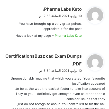
ي
Pharma Labs Keto
:
ق
10 يوليو، 2021 الساعة 12:53 م
و
You have brought up a very great points,
ل
appreciate it for the post.
Have a look at my page –
Pharma Labs Keto
ي
CertificationsBuzz cad Exam Dumps
ق
PDF
:
و
10 يوليو، 2021 الساعة 6:54 ص
ل
Unquestionably imagine that which you stated. Your favourite
justification appeared
to be at the web the easiest factor to take into account of.
I say to you, I definitely get annoyed even as other people
consider issues that they
just do not recognise about. You controlled to hit the nail