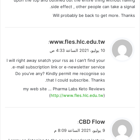
upon the top and outlined out the entire thing without having
side effect , other people can take a signal.
Will probably be back to get more. Thanks
ي
www.fles.hlc.edu.tw
:
ق
10 يوليو، 2021 الساعة 4:33 ص
و
I will right away snatch your rss as I can’t find your
ل
e-mail subscription link or e-newsletter service.
Do you’ve any? Kindly permit me recognise so
that I could subscribe. Thanks.
my web site … Pharma Labs Keto Reviews
(
http://www.fles.hlc.edu.tw
)
ي
CBD Flow
:
ق
9 يوليو، 2021 الساعة 8:09 م
و