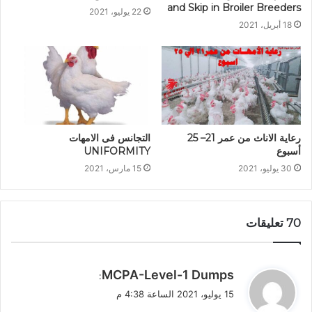
and Skip in Broiler Breeders
22 يوليو، 2021
18 أبريل، 2021
رعاية الاناث من عمر 21– 25
التجانس فى الامهات
أسبوع
UNIFORMITY
30 يوليو، 2021
15 مارس، 2021
‫70 تعليقات
ي
MCPA-Level-1 Dumps
:
ق
15 يوليو، 2021 الساعة 4:38 م
و