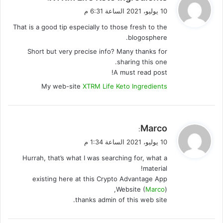
ق
10 يوليو، 2021 الساعة 6:31 م
و
That is a good tip especially to those fresh to the
ل
blogosphere.
Short but very precise info? Many thanks for
sharing this one.
A must read post!
My web-site
XTRM Life Keto Ingredients
ي
Marco
:
ق
10 يوليو، 2021 الساعة 1:34 م
و
Hurrah, that’s what I was searching for, what a
ل
material!
existing here at this Crypto Advantage App
Website (
Marco
),
thanks admin of this web site.