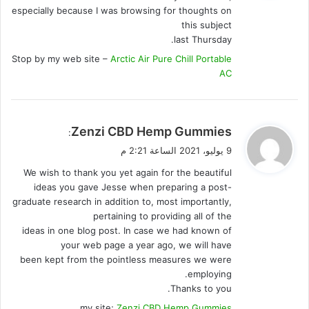
especially because I was browsing for thoughts on
this subject
last Thursday.
Stop by my web site –
Arctic Air Pure Chill Portable
AC
ي
Zenzi CBD Hemp Gummies
:
ق
9 يوليو، 2021 الساعة 2:21 م
و
We wish to thank you yet again for the beautiful
ل
ideas you gave Jesse when preparing a post-
graduate research in addition to, most importantly,
pertaining to providing all of the
ideas in one blog post. In case we had known of
your web page a year ago, we will have
been kept from the pointless measures we were
employing.
Thanks to you.
my site;
Zenzi CBD Hemp Gummies