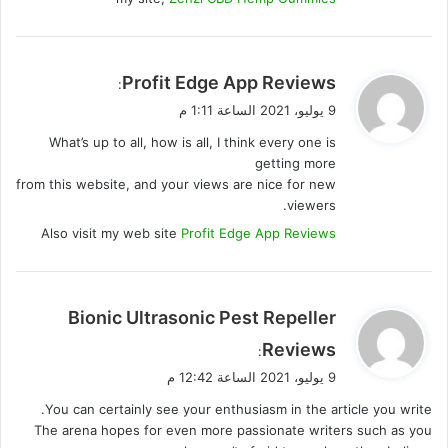
ي
Profit Edge App Reviews
:
ق
9 يوليو، 2021 الساعة 1:11 م
و
What’s up to all, how is all, I think every one is
ل
getting more
from this website, and your views are nice for new
viewers.
Also visit my web site
Profit Edge App Reviews
ي
Bionic Ultrasonic Pest Repeller
ق
Reviews
:
و
9 يوليو، 2021 الساعة 12:42 م
ل
You can certainly see your enthusiasm in the article you write.
The arena hopes for even more passionate writers such as you