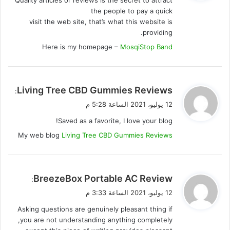
Quality articles or reviews is the secret to attract
ل
the people to pay a quick
visit the web site, that’s what this website is
providing.
Here is my homepage –
MosqiStop Band
ي
Living Tree CBD Gummies Reviews
:
ق
12 يوليو، 2021 الساعة 5:28 م
و
Saved as a favorite, I love your blog!
ل
My web blog
Living Tree CBD Gummies Reviews
ي
BreezeBox Portable AC Review
:
ق
12 يوليو، 2021 الساعة 3:33 م
و
Asking questions are genuinely pleasant thing if
ل
you are not understanding anything completely,