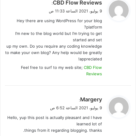
ي
CBD Flow Reviews
:
ق
9 يوليو، 2021 الساعة 11:33 ص
و
Hey there are using WordPress for your blog
ل
platform?
I’m new to the blog world but I’m trying to get
started and set
up my own. Do you require any coding knowledge
to make your own blog? Any help would be greatly
appreciated!
Feel free to surf to my web site;
CBD Flow
Reviews
ي
Margery
:
ق
9 يوليو، 2021 الساعة 6:52 ص
و
Hello, yup this post is actually pleasant and I have
ل
learned lot of
things from it regarding blogging. thanks.