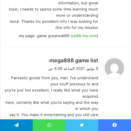
information, but great
topic. I needs to spend some time learning much
more or understanding
more. Thanks for excellent info I was looking for
this info for my mission.
my page: game greatwall99 (
xe88-my.com
)
ي
mega888 game list
:
ق
9 يوليو، 2021 الساعة 4:08 ص
و
Fantastic goods from you, man. I’ve understand
ل
your stuff previous to and
you’re just too excellent. I really like what you have
acquired
here, certainly like what you’re saying and the way
in which you
say it. You make it entertaining and you still care
for to keep it
smart. I can not wait to read much more from you.
يسبوك
تويتر
واتساب
تيلقرام