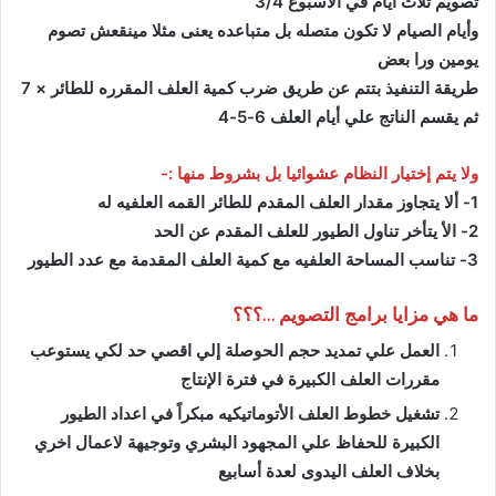
تصويم ثلاث ايام في الاسبوع 3/4
وأيام الصيام لا تكون متصله بل متباعده يعنى مثلا مينقعش تصوم
يومين ورا بعض
طريقة التنفيذ بتتم عن طريق ضرب كمية العلف المقرره للطائر × 7
ثم يقسم الناتج علي أيام العلف 6-5-4
ولا يتم إختيار النظام عشوائيا بل بشروط منها :-
1- ألا يتجاوز مقدار العلف المقدم للطائر القمه العلفيه له
2- الأ يتأخر تناول الطيور للعلف المقدم عن الحد
3- تناسب المساحة العلفيه مع كمية العلف المقدمة مع عدد الطيور
ما هي مزايا برامج التصويم …؟؟؟
العمل علي تمديد حجم الحوصلة إلي اقصي حد لكي يستوعب
مقررات العلف الكبيرة في فترة الإنتاج
تشغيل خطوط العلف الأتوماتيكيه مبكراً في اعداد الطيور
الكبيرة للحفاظ علي المجهود البشري وتوجيهة لاعمال اخري
بخلاف العلف اليدوى لعدة أسابيع