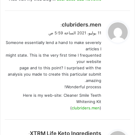
ي
clubriders.men
:
ق
11 يوليو، 2021 الساعة 5:59 ص
و
Someone essentially lend a hand to make severely
ل
articles I
might state. This is the very first time I frequented
your website
page and to this point? I surprised with the
analysis you made to create this particular submit
amazing.
Wonderful process!
Here is my web-site: Cleaner Smile Teeth
Whitening Kit
)
clubriders.men
(
ي
XTRM Life Keto Ingredients
: