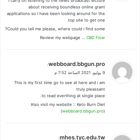
I carry on listening to the news broadcast lecture
ل
about receiving boundless online grant
applications so I have been looking around for the
top site to get one.
Could you tell me please, where could i find some?
Review my webpage …
CBD Flow
ي
webboard.bbgun.pro
:
ق
9 يوليو، 2021 الساعة 7:52 م
و
This is my first time go to see at here and i am
ل
truly pleassant
to read everthing at single place.
Also visit my website :: Keto Burn Diet
(
webboard.bbgun.pro
)
ي
mhes.tyc.edu.tw
: