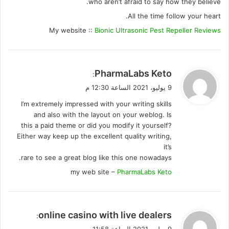
who aren’t afraid to say how they believe.
All the time follow your heart.
My website ::
Bionic Ultrasonic Pest Repeller Reviews
ي
PharmaLabs Keto
:
ق
9 يوليو، 2021 الساعة 12:30 م
و
I’m extremely impressed with your writing skills
ل
and also with the layout on your weblog. Is
this a paid theme or did you modify it yourself?
Either way keep up the excellent quality writing,
it’s
rare to see a great blog like this one nowadays.
my web site –
PharmaLabs Keto
ي
online casino with live dealers
:
ق