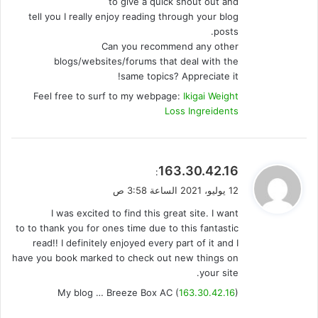
to give a quick shout out and
tell you I really enjoy reading through your blog
posts.
Can you recommend any other
blogs/websites/forums that deal with the
same topics? Appreciate it!
Feel free to surf to my webpage:
Ikigai Weight
Loss Ingreidents
ي
163.30.42.16
:
ق
12 يوليو، 2021 الساعة 3:58 ص
و
I was excited to find this great site. I want
ل
to to thank you for ones time due to this fantastic
read!! I definitely enjoyed every part of it and I
have you book marked to check out new things on
your site.
My blog … Breeze Box AC (
163.30.42.16
)