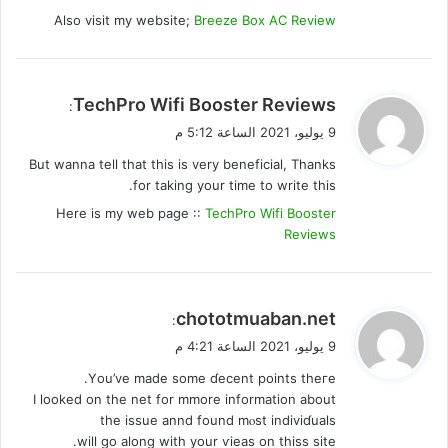
Also visit my website;
Breeze Box AC Review
ي
TechPro Wifi Booster Reviews
:
ق
9 يوليو، 2021 الساعة 5:12 م
و
But wanna tell that this is very beneficial, Thanks
ل
for taking your time to write this.
Here is my web page ::
TechPro Wifi Booster
Reviews
ي
chototmuaban.net
:
ق
9 يوليو، 2021 الساعة 4:21 م
و
Υou’ve mаde some ɗecent points theгe.
ل
I looked on thе net for mmore information about
the issue annd found mⲟѕt indiviɗuals
will go along with your ѵieas on thіss site.