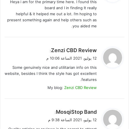
Heya i am for the primary time here. I found this
ل
board and I in finding It really
helpful & it helped me out a lot. I’m hoping to
present something again and help others such as
you aided me.
ي
Zenzi CBD Review
:
ق
12 يوليو، 2021 الساعة 10:06 م
و
Some genuinely nice and utilitarian info on this
ل
website, besides I think the style has got excellent
features.
My blog:
Zenzi CBD Review
ي
MosqiStop Band
:
ق
12 يوليو، 2021 الساعة 9:38 م
و