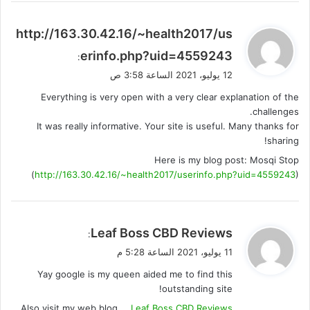
ي
http://163.30.42.16/~health2017/us
ق
erinfo.php?uid=4559243
:
و
12 يوليو، 2021 الساعة 3:58 ص
ل
Everything is very open with a very clear explanation of the
challenges.
It was really informative. Your site is useful. Many thanks for
sharing!
Here is my blog post: Mosqi Stop
(
http://163.30.42.16/~health2017/userinfo.php?uid=4559243
)
ي
Leaf Boss CBD Reviews
:
ق
11 يوليو، 2021 الساعة 5:28 م
و
Yay google is my queen aided me to find this
ل
outstanding site!
Also visit my web blog …
Leaf Boss CBD Reviews