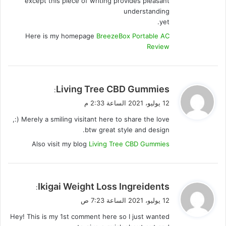
except this piece of writing provides pleasant
understanding
yet.
Here is my homepage
BreezeBox Portable AC
Review
ي
Living Tree CBD Gummies
:
ق
12 يوليو، 2021 الساعة 2:33 م
و
Merely a smiling visitant here to share the love (:,
ل
btw great style and design.
Also visit my blog
Living Tree CBD Gummies
ي
Ikigai Weight Loss Ingreidents
:
ق
12 يوليو، 2021 الساعة 7:23 ص
و
Hey! This is my 1st comment here so I just wanted
ل