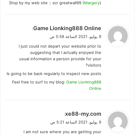
Stop by my web site :: scr greatwall99 (
Margery
)
ي
Game Lionking888 Online
:
ق
9 يوليو، 2021 الساعة 5:58 ص
و
I just could not depart your website prior to
ل
suggesting that I actually enjoyed the
usual information a person provide for your
visitors?
Is going to be back regularly to inspect new posts
Feel free to surf to my blog:
Game Lionking888
Online
ي
xe88-my.com
:
ق
9 يوليو، 2021 الساعة 5:21 ص
و
I am not sure where you are getting your
ل