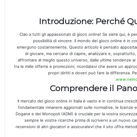
Introduzione: Perché Qu
Ciao a tutti gli appassionati di gioco online! Se siete qui, è 
possibilità di vincere. Il mondo del gioco online è in 
emergono costantemente. Questo articolo è pensato appositamen
di giocare, ma cercano di capire, analizzare e, soprattutto,
affrontare al meglio questo universo, dalle ultime tendenze ai co
tra le mille offerte e promozioni, ricordatevi che avere un appro
propri diritti e doveri può fare la differenza. P
www.nelnom
Comprendere il Panor
Il mercato del gioco online in Italia è vasto e in continua cres
fondamentale rimanere aggiornati sulle normative, le licenze e l
Dogane e dei Monopoli (ADM) è cruciale per la vostra sicurezza 
sempre le vostre ricerche prima di iscrivervi a un nuovo ca
recensioni di altri giocatori e assicuratevi che il sito offra metod