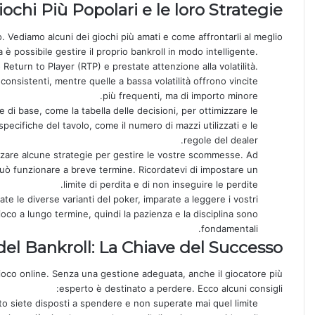
iochi Più Popolari e le loro Strategie
. Vediamo alcuni dei giochi più amati e come affrontarli al meglio:
è possibile gestire il proprio bankroll in modo intelligente.
Return to Player (RTP) e prestate attenzione alla volatilità.
 consistenti, mentre quelle a bassa volatilità offrono vincite
più frequenti, ma di importo minore.
ie di base, come la tabella delle decisioni, per ottimizzare le
specifiche del tavolo, come il numero di mazzi utilizzati e le
regole del dealer.
izzare alcune strategie per gestire le vostre scommesse. Ad
può funzionare a breve termine. Ricordatevi di impostare un
limite di perdita e di non inseguire le perdite.
iate le diverse varianti del poker, imparate a leggere i vostri
ioco a lungo termine, quindi la pazienza e la disciplina sono
fondamentali.
el Bankroll: La Chiave del Successo
gioco online. Senza una gestione adeguata, anche il giocatore più
esperto è destinato a perdere. Ecco alcuni consigli:
o siete disposti a spendere e non superate mai quel limite.