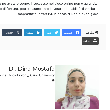
e ne avete bisogno. Il successo nel gioco online non è garantito,
o di fortuna, potrete aumentare le vostre probabilità di vincita e,
soprattutto, divertirvi. In bocca al lupo e buon gioco!
شاركها
فيسبوك
تويتر
لينكدإن
طباعة
Dr. Dina Mostafa
cine. Microbiology, Cairo University
موقع
الويب