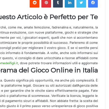
esto Articolo è Perfetto per Te
perché, come me, amate l’emozione, l’adrenalina e, naturalmente, la
continua evoluzione, con nuove piattaforme, giochi e strategie che
te per voi, i giocatori esperti, quelli che non si accontentano
 ottimizzare le proprie possibilità di successo. Parleremo di come
nsigli pratici per migliorare il vostro gioco. E se vi sentite persi
ccio informato è fondamentale. A volte, anche solo informarsi sui
er questo, vi consiglio di dare un’occhiata a risorse affidabili come
edeifigli.it
, dove potrete trovare informazioni utili e aggiornate.
ama del Gioco Online in Italia
cita. Questo significa più opportunità, ma anche più complessità. È
e piattaforme legali. Giocare su siti autorizzati dall’Agenzia delle
e per garantire che le vincite siano effettivamente pagate. Fate
sinò o piattaforma di scommesse. Verificate la licenza, leggete le
i di pagamento sicuri e affidabili. Non abbiate fretta: la scelta del
sito giusto è il primo passo verso un’esperienza di gioco positiva.