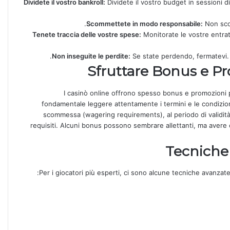
Dividete il vostro bankroll:
Dividete il vostro budget in sessioni di
Scommettete in modo responsabile:
Non scom
Tenete traccia delle vostre spese:
Monitorate le vostre entrat
Non inseguite le perdite:
Se state perdendo, fermatevi. 
Sfruttare Bonus e Pr
I casinò online offrono spesso bonus e promozioni per
fondamentale leggere attentamente i termini e le condizioni
scommessa (wagering requirements), al periodo di validità
requisiti. Alcuni bonus possono sembrare allettanti, ma avere c
Tecniche 
Per i giocatori più esperti, ci sono alcune tecniche avanzat