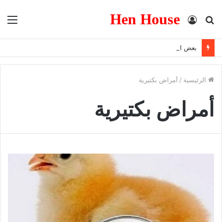
Hen House
بحث
تسجيل
الق
عن
الدخول
بعض العوامل التى تزيد من المناعه
الرئيسية
/
أمراض بكتيرية
أمراض بكتيرية