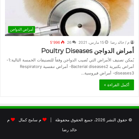
أمراض الدواجن
م / خالد رضا
15 مارس، 2021
26
5٬996
أمراض الدواجن Poultry Diseases
يُمكن تصنيف الأمراض التي تُصيب الدواجن وفقاً للتصنيفات الخمسة التالية:1-
أمراض بكتيرية Bacterial diseases2- أمراض تنفسية Respiratory
diseases3- أمراض فيروسية…
أكمل القراءة »
© حقوق النشر 2026، جميع الحقوق محفوظة |
م سامح كمال
م
خالد رضا