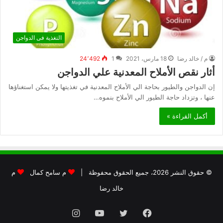
التغذية فى الدواجن
م / خالد رضا
18 مارس، 2021
1
24٬492
أثار نقص الأملاح المعدنية علي الدواجن
إن الدواجن والطيور بحاجة الي الأملاح المعدنية في تغذيتها ولا يمكن استغناؤها
عنها ، وتزداد حاجة الطيور الي الأملاح بنموه…
أكمل القراءة »
© حقوق النشر 2026، جميع الحقوق محفوظة |
م سامح كمال
م
خالد رضا
فيسبوك
تويتر
يوتيوب
انستقرام