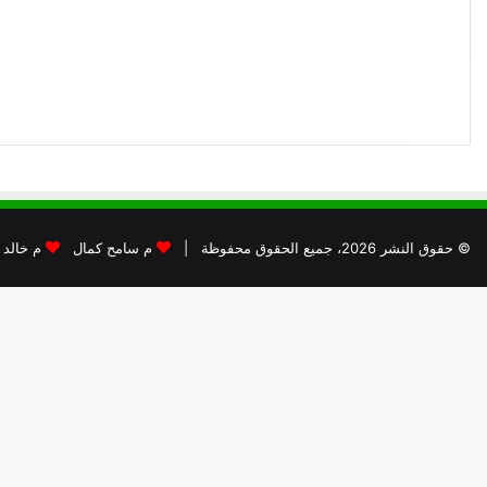
© حقوق النشر 2026، جميع الحقوق محفوظة |
م سامح كمال
م خالد 