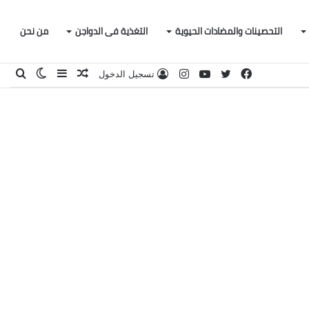
التحصينات والمضادات الحيوية
التغذية فى الدواجن
من نحن
فيسبوك
تويتر
يوتيوب
انستقرام
مقال
إضافة
الوضع
بحث
تسجيل الدخول
عشوائي
عمود
المظلم
عن
جانبي