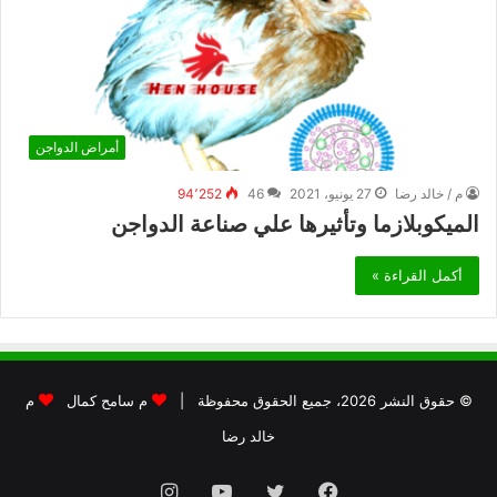
أمراض الدواجن
م / خالد رضا
27 يونيو، 2021
46
94٬252
الميكوبلازما وتأثيرها علي صناعة الدواجن
أكمل القراءة »
© حقوق النشر 2026، جميع الحقوق محفوظة |
م سامح كمال
م
خالد رضا
فيسبوك
تويتر
يوتيوب
انستقرام