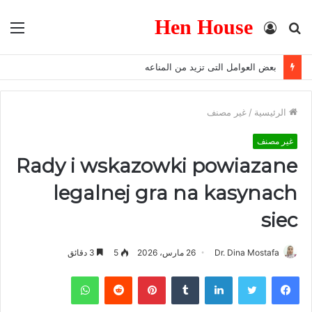
Hen House
بحث
تسجيل
الق
عن
الدخول
بعض العوامل التى تزيد من المناعه
الرئيسية
/
غير مصنف
غير مصنف
Rady i wskazowki powiazane
legalnej gra na kasynach
siec
Dr. Dina Mostafa
26 مارس، 2026
5
3 دقائق
فيسبوك
تويتر
لينكدإن
‏Tumblr
بينتيريست
‏Reddit
واتساب