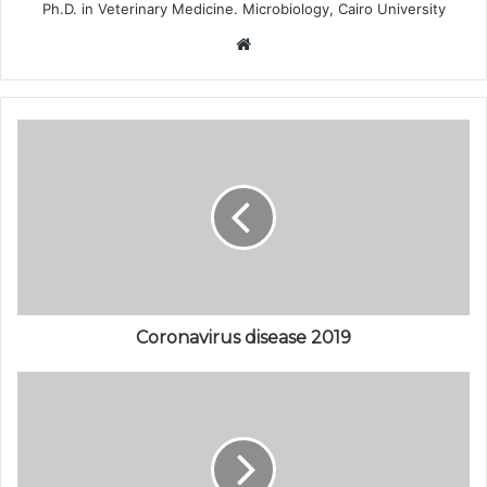
Ph.D. in Veterinary Medicine. Microbiology, Cairo University
م
و
ق
ع
ا
ل
و
ي
ب
Coronavirus disease 2019