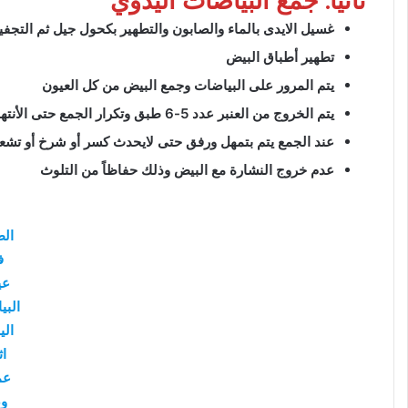
ثانياً: جمع البياضات اليدوي
غسيل الايدى بالماء والصابون والتطهير بكحول جيل ثم التجف
تطهير أطباق البيض
يتم المرور على البياضات وجمع البيض من كل العيون
يتم الخروج من العنبر عدد 5-6 طبق وتكرار الجمع حتى الأنتهاء من جمع جميع البياضات
عند الجمع يتم بتمهل ورفق حتى لايحدث كسر أو شرخ أو تشع
عدم خروج النشارة مع البيض وذلك حفاظاً من التلوث
الط
ف
عي
البي
الي
اث
عم
و