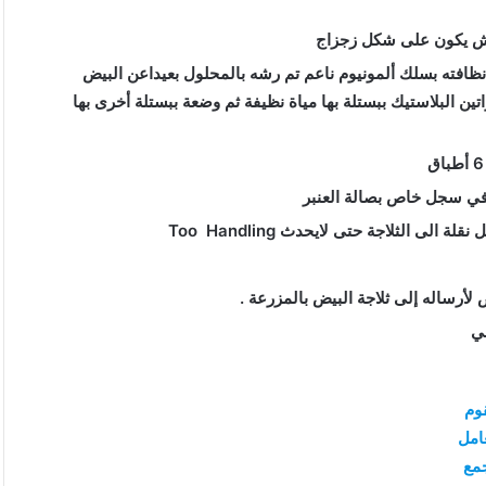
ش يكون على شكل زجزاج
ظافته بسلك ألمونيوم ناعم تم رشه بالمحلول بعيداعن البيض
ين البلاستيك ببستلة بها مياة نظيفة ثم وضعة ببستلة أخرى بها
في سجل خاص بصالة العنبر
لى الثلاجة حتى لايحدث Too Handling
لأرساله إلى ثلاجة البيض بالمزرعة .
لي
وم
امل
مع