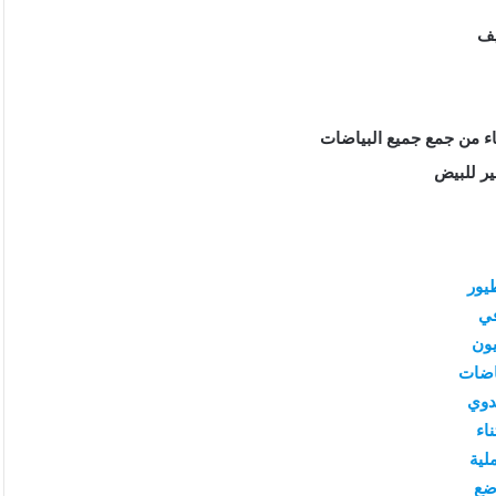
يف
ير للبيض
يور
ي
ون
اضات
دوي
ناء
لية
ضع