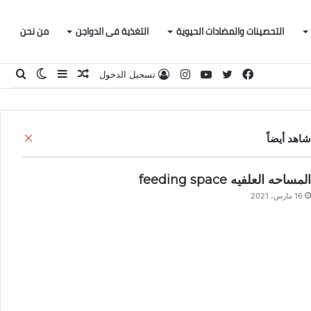
التحصينات والمضادات الحيوية
التغذية فى الدواجن
من نحن
فيسبوك
تويتر
يوتيوب
انستقرام
مقال
إضافة
الوضع
بحث
تسجيل الدخول
عشوائي
عمود
المظلم
عن
جانبي
إغلاق
شاهد أيضاً
المساحه العلفيه feeding space
16 مارس، 2021