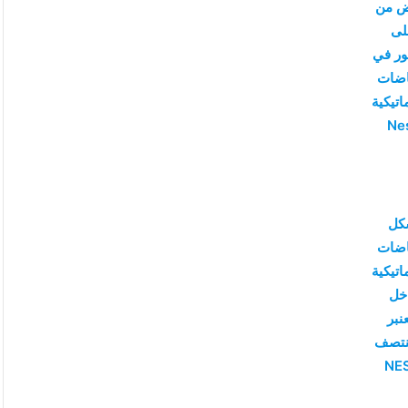
ض من
لى
ور في
اضات
ماتيكية
Ne
كل
اضات
ماتيكية
خل
عنبر
نتصف
NE