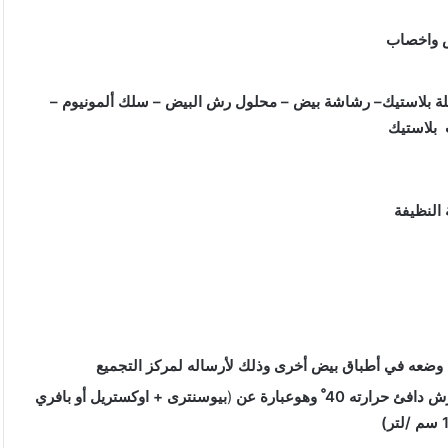
س واخصاب
يلة بلاستيك– رشاشة بيض – محلول رش البيض – سلك ألمونيوم –
 بلاستيك
 النظيفة
م وضعه في أطباق بيض أخرى وذلك لأرساله لمركز التجميع
 40 ْ وهوعبارة عن
(
بيوسنترى + اوكستريل أو بافري