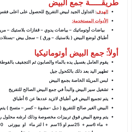
طريقـــــة جمع البيض
الهدف
: التداول الجيد لبيض التفريخ للحصول على اعلى فق
الأدوات المستخدمة:
بياضات أوتوماتيك – بياضات يدوي – قفازات بلاستيك – مر
أطباق لوضع البيض ( بلاستيك – ورق ) – سجل بيض –بستلات
أولاً: جمع البيض أوتوماتيكيا
يقوم العامل بغسيل يده بالماء والصابون ثم التجفيف بالفوطة
تطهير اليد بعد ذلك بالكحول جيل
لبس المريلة الخاصة بجمع البيض
تشغيل سير البيض والبدأ في جمع البيض الصالح للتفريخ
يتم تجميع البيض في أطباق لاتزيد عددها عن 6 أطباق
البيض الغير صالح للتفريغ ( دبل –مشوة – كسر – متسخ ) يت
يتم وضع البيض فوق تربيزات مخصوصة وذلك لرشه محلول رش دافئ حرارته
+ ماء 6سم + 25سم او 15سم +
ا لتر ماء او بيورتى 10 سم /لتر)