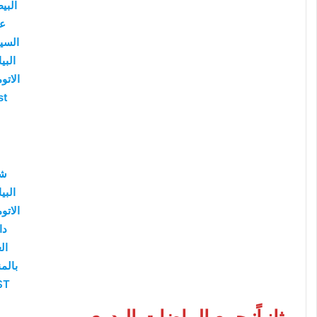
البي
ع
السي
البي
الاتو
st
ش
البي
الاتو
دا
ال
بالم
ST