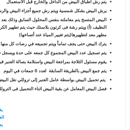
يتم رش أطباق البيض من الداخل والخارج قبل الأستعمال
يرش البيض بشكل شمسية ويتم رش جميع أجزاء البيض والر
البيض المتسخ يتم معاملته بنفس المحلول السابق وذلك بعد ن
النظيف (أ) ويتم رشة فى كرتون بلاستك حيث يتم تطهير الكرات
مطهر معد لتطهيرها(يتم تغيير المياة عند أتساخها)
يترك البيض حتى يجف تماماً ويتم تجميعه في رصات كل منها 6 أطباق
يتم تسجيل عدد البيض المجموع كل جمعه على حدة ويسجل 
يقوم مسئول الثلاجة بمراجعة البيض واستلامة بصالة العنبر قبل نقلة ا
يتم جمع البيض بالطريقة السابقة لعدد 6 جمعات في اليوم
يتم تحميل البيض بواسطة عامل العنبر إلى تروللي نقل البيض 
فصل البيض المعامل عن بقية البيض اثناء التحميل فى الترول
يق
الع
بج