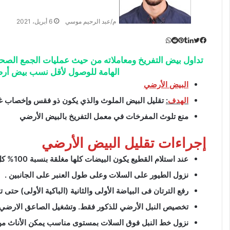
م/عبد الرحيم موسي
6 أبريل، 2021
تويتر
لينكدإن
واتساب
فيسبوك
بينتيريست
تداول بيض التفريخ ومعاملاته من حيث عمليات الجمع الصحيحة
الهامة للوصول لأقل نسب بيض أر
البيض الأرضي
الهدف
:
تقليل البيض الملوث والذي يكون ذو فقس وإخصاب غي
منع تلوث المفرخات في معمل التفريخ بالبيض الأرضي
إجراءات تقليل البيض الأرضي
عند استلام القطيع يكون البيضات كلها مغلقة بنسبة 100% كل الضلف .
نزول الطيور على السلات وعلى طول العنبر على الجانبين .
رفع الترتان فى البياضة الأولى والثانية (الباكية الأولى) حتى تتو
تخصيص النبل الأرضي للذكور فقط. وتشغيل الصاعق الارضي
نزول خط النبل فوق السلات بمستوى مناسب يمكن الأناث م