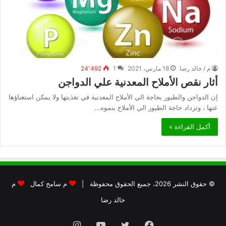
م / خالد رضا
18 مارس، 2021
1
24٬492
أثار نقص الأملاح المعدنية علي الدواجن
إن الدواجن والطيور بحاجة الي الأملاح المعدنية في تغذيتها ولا يمكن استغناؤها
عنها ، وتزداد حاجة الطيور الي الأملاح بنموه…
أكمل القراءة »
© حقوق النشر 2026، جميع الحقوق محفوظة |
م سامح كمال
م
خالد رضا
فيسبوك
تويتر
يوتيوب
انستقرام