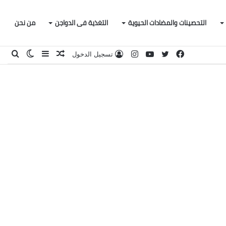
التحصينات والمضادات الحيوية
التغذية فى الدواجن
من نحن
فيسبوك
تويتر
يوتيوب
انستقرام
مقال
إضافة
الوضع
بحث
تسجيل الدخول
عشوائي
عمود
المظلم
عن
جانبي