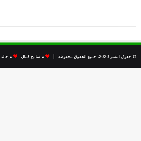
© حقوق النشر 2026، جميع الحقوق محفوظة |
م سامح كمال
م خالد 